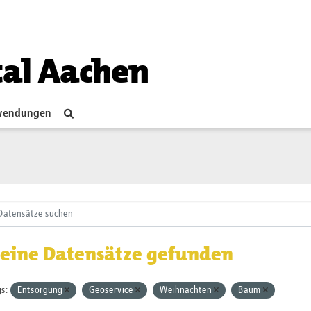
tal Aachen
endungen
eine Datensätze gefunden
s:
Entsorgung
Geoservice
Weihnachten
Baum