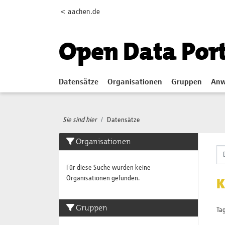
Skip to main content
< aachen.de
Open Data Por
Datensätze
Organisationen
Gruppen
Anw
Sie sind hier
Datensätze
Organisationen
Für diese Suche wurden keine
Organisationen gefunden.
K
Gruppen
Tag