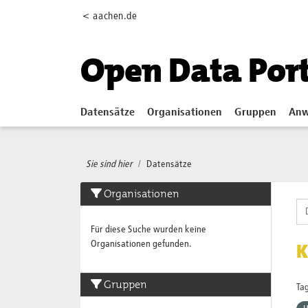
Skip to main content
< aachen.de
Open Data Por
Datensätze
Organisationen
Gruppen
Anw
Sie sind hier
Datensätze
Organisationen
Für diese Suche wurden keine
Organisationen gefunden.
K
Gruppen
Tag