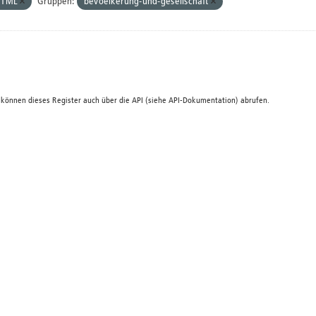
HTML
Gruppen:
bevoelkerung-und-gesellschaft
 können dieses Register auch über die
API
(siehe
API-Dokumentation
) abrufen.