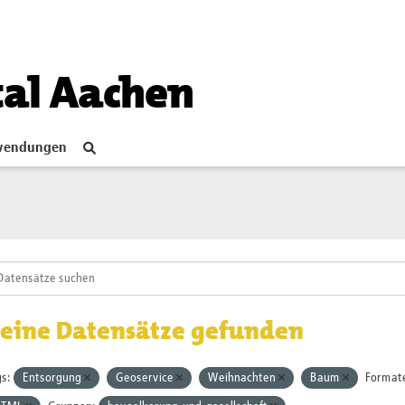
tal Aachen
endungen
eine Datensätze gefunden
s:
Entsorgung
Geoservice
Weihnachten
Baum
Format