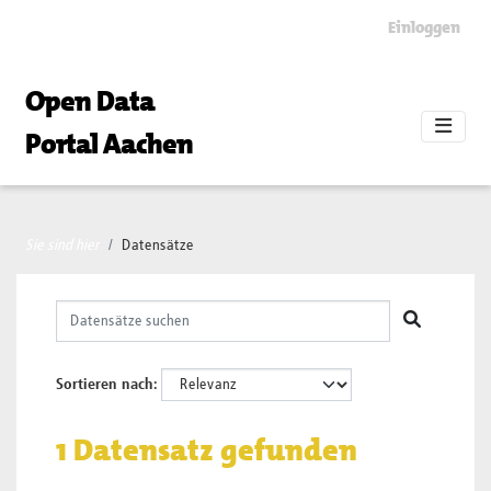
Skip to main content
Einloggen
Open Data
Portal Aachen
Sie sind hier
Datensätze
Sortieren nach
1 Datensatz gefunden