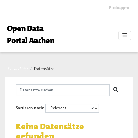
Skip to main content
Einloggen
Open Data
Portal Aachen
Sie sind hier
Datensätze
Sortieren nach
Keine Datensätze
gefunden