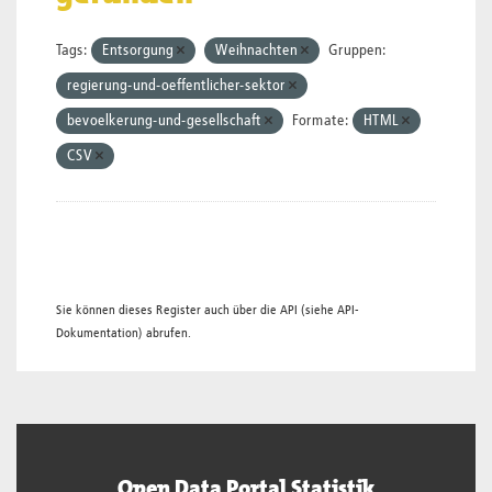
Tags:
Entsorgung
Weihnachten
Gruppen:
regierung-und-oeffentlicher-sektor
bevoelkerung-und-gesellschaft
Formate:
HTML
CSV
Sie können dieses Register auch über die
API
(siehe
API-
Dokumentation
) abrufen.
Open Data Portal Statistik