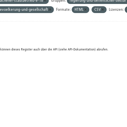
achener-stadtbetrieb-e-18
Gruppen:
regierung-und-oeffentlicher-sektor
evoelkerung-und-gesellschaft
Formate:
HTML
CSV
Lizenzen:
 können dieses Register auch über die
API
(siehe
API-Dokumentation
) abrufen.