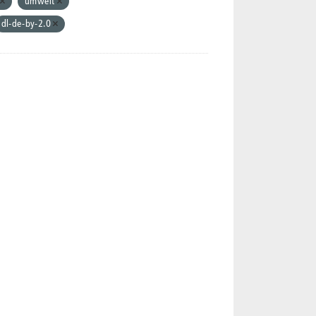
umwelt
dl-de-by-2.0