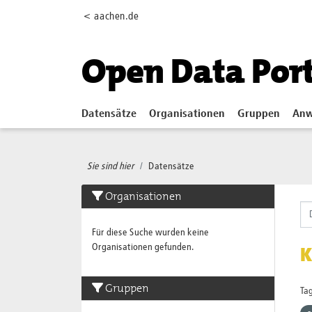
Skip to main content
< aachen.de
Open Data Por
Datensätze
Organisationen
Gruppen
Anw
Sie sind hier
Datensätze
Organisationen
Für diese Suche wurden keine
Organisationen gefunden.
K
Gruppen
Tag