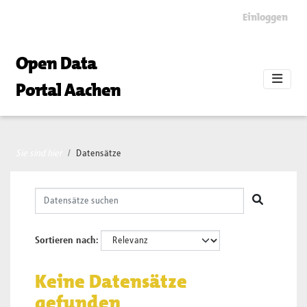
Skip to main content
Einloggen
Open Data
Portal Aachen
Sie sind hier
Datensätze
Sortieren nach
Keine Datensätze
gefunden