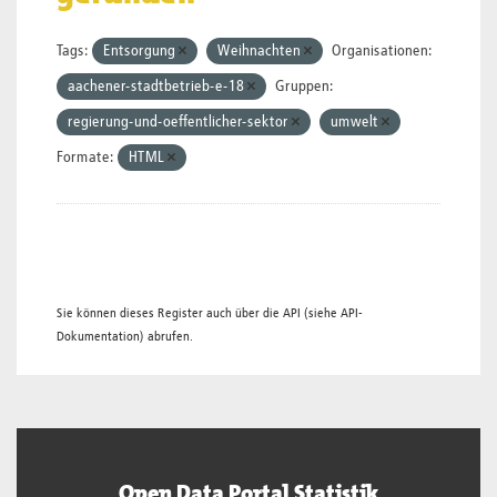
Tags:
Entsorgung
Weihnachten
Organisationen:
aachener-stadtbetrieb-e-18
Gruppen:
regierung-und-oeffentlicher-sektor
umwelt
Formate:
HTML
Sie können dieses Register auch über die
API
(siehe
API-
Dokumentation
) abrufen.
Open Data Portal Statistik