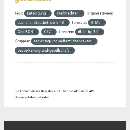
Tags:
Entsorgung
Weihnachten
Organisationen:
aachener-stadtbetrieb-e-18
Formate:
HTML
GeoJSON
CSV
Lizenzen:
dl-de-by-2.0
Gruppen:
regierung-und-oeffentlicher-sektor
bevoelkerung-und-gesellschaft
Sie können dieses Register auch über die
API
(siehe
API-
Dokumentation
) abrufen.