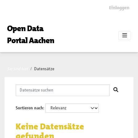
Skip to main content
Einloggen
Open Data
Portal Aachen
Sie sind hier
Datensätze
Sortieren nach
Keine Datensätze
gefunden