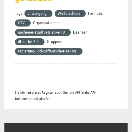
Tags:
Entsorgung
Weihnachten
Formate:
CSV
Organisationen:
aachener-stadtbetrieb-e-18
Lizenzen:
dl-de-by-2.0
Gruppen:
regierung-und-oeffentlicher-sektor
Sie können dieses Register auch über die
API
(siehe
API-
Dokumentation
) abrufen.