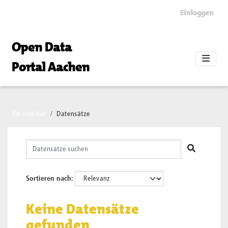
Skip to main content
Einloggen
Open Data
Portal Aachen
Sie sind hier
Datensätze
Sortieren nach
Keine Datensätze
gefunden