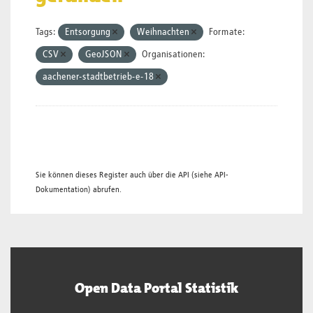
Tags:
Entsorgung
Weihnachten
Formate:
CSV
GeoJSON
Organisationen:
aachener-stadtbetrieb-e-18
Sie können dieses Register auch über die
API
(siehe
API-
Dokumentation
) abrufen.
Open Data Portal Statistik