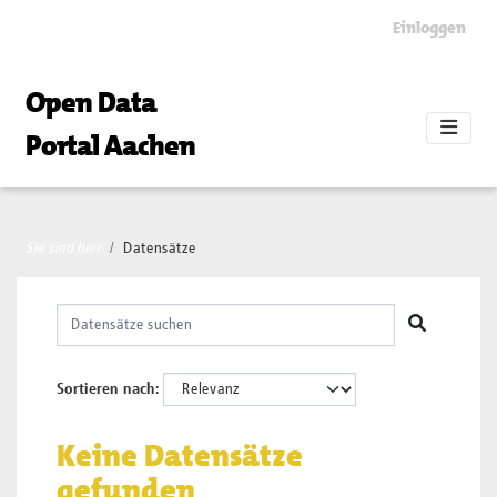
Skip to main content
Einloggen
Open Data
Portal Aachen
Sie sind hier
Datensätze
Sortieren nach
Keine Datensätze
gefunden