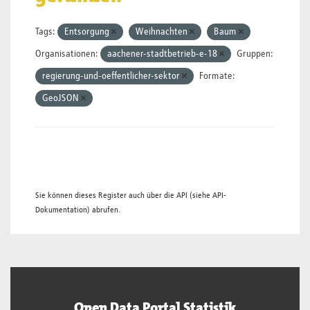
Tags:
Entsorgung
Weihnachten
Baum
Organisationen:
aachener-stadtbetrieb-e-18
Gruppen:
regierung-und-oeffentlicher-sektor
Formate:
GeoJSON
Sie können dieses Register auch über die
API
(siehe
API-
Dokumentation
) abrufen.
Open Data Portal Statistik