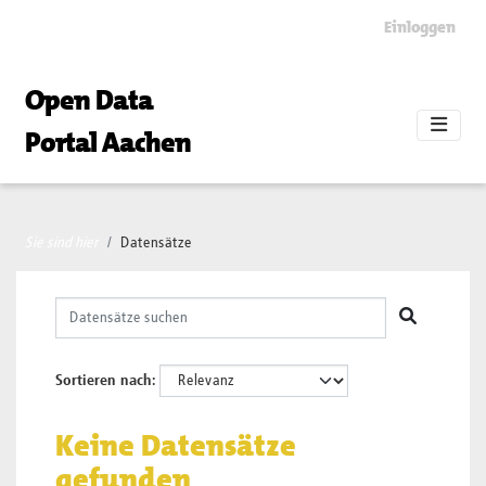
Skip to main content
Einloggen
Open Data
Portal Aachen
Sie sind hier
Datensätze
Sortieren nach
Keine Datensätze
gefunden