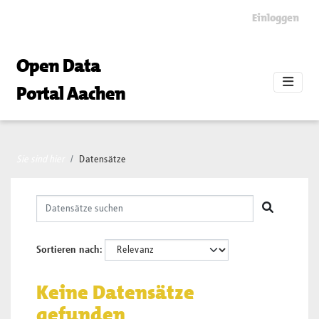
Skip to main content
Einloggen
Open Data
Portal Aachen
Sie sind hier
Datensätze
Sortieren nach
Keine Datensätze
gefunden