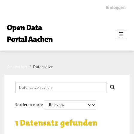
Skip to main content
Einloggen
Open Data
Portal Aachen
Sie sind hier
Datensätze
Sortieren nach
1 Datensatz gefunden