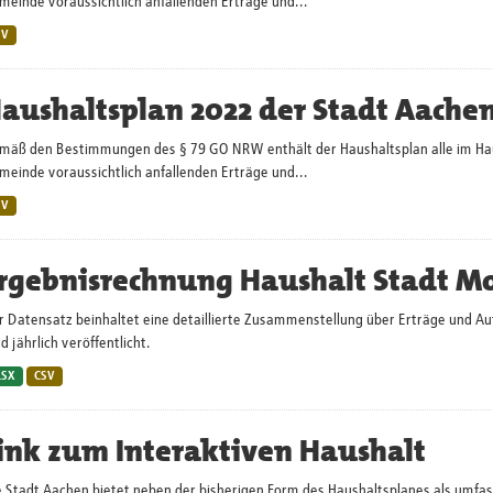
einde voraussichtlich anfallenden Erträge und...
SV
aushaltsplan 2022 der Stadt Aache
mäß den Bestimmungen des § 79 GO NRW enthält der Haushaltsplan alle im Haush
einde voraussichtlich anfallenden Erträge und...
SV
rgebnisrechnung Haushalt Stadt M
r Datensatz beinhaltet eine detaillierte Zusammenstellung über Erträge und 
d jährlich veröffentlicht.
LSX
CSV
ink zum Interaktiven Haushalt
e Stadt Aachen bietet neben der bisherigen Form des Haushaltsplanes als umf