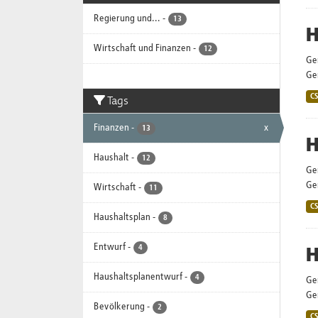
Regierung und...
-
13
H
Wirtschaft und Finanzen
-
12
Ge
Gem
Tags
C
Finanzen
-
x
13
H
Haushalt
-
12
Ge
Gem
Wirtschaft
-
11
C
Haushaltsplan
-
8
Entwurf
-
H
4
Haushaltsplanentwurf
-
4
Ge
Gem
Bevölkerung
-
2
C