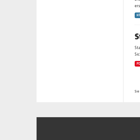
ers
H
S
St
Sic
P
Sie