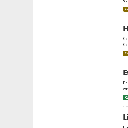
Gem
C
H
Ge
Gem
C
E
De
wir
X
L
Di