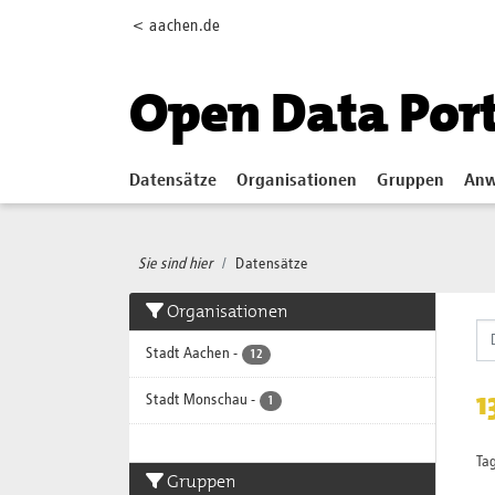
Skip to main content
< aachen.de
Open Data Por
Datensätze
Organisationen
Gruppen
Anw
Sie sind hier
Datensätze
Organisationen
Stadt Aachen
-
12
1
Stadt Monschau
-
1
Tag
Gruppen