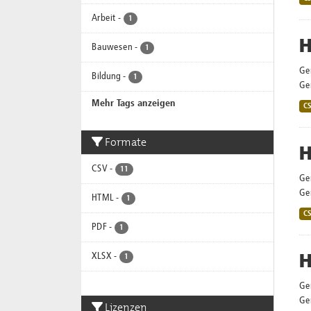
Arbeit
-
1
H
Bauwesen
-
1
Ge
Bildung
-
1
Gem
Mehr Tags anzeigen
C
Formate
H
CSV
-
11
Ge
Gem
HTML
-
1
C
PDF
-
1
H
XLSX
-
1
Ge
Gem
Lizenzen