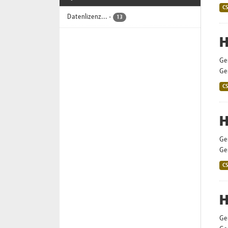
C
Datenlizenz...
-
13
H
Ge
Gem
C
H
Ge
Gem
C
H
Ge