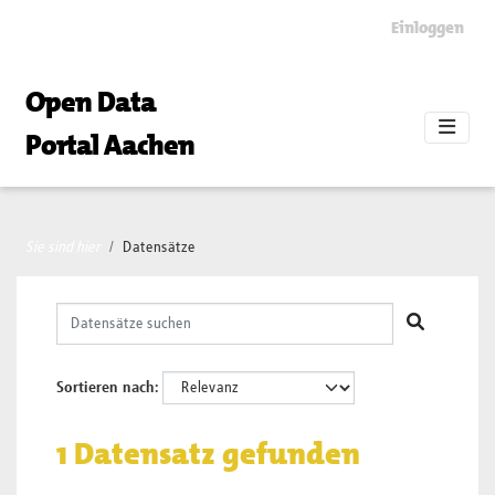
Skip to main content
Einloggen
Open Data
Portal Aachen
Sie sind hier
Datensätze
Sortieren nach
1 Datensatz gefunden