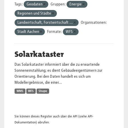
Tags:
Geodaten
Gruppen:
Energie
Regionen und Städte
Landwirtschaft, Forstwirtschaft ...
Organisationen:
Stadt Aachen
Formate:
WFS
Solarkataster
Das Solarkataster informiert über die zu erwartende
Sonneneinstahlung; es dient Gebäudeeigentümern zur
Orientierung. Bei den Daten handelt es sich um
Modellergebnisse, die einer...
WMS
WFS
Shape
Sie können dieses Register auch über die
API
(siehe
API-
Dokumentation
) abrufen.