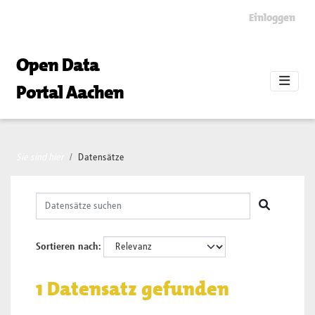
Skip to main content
Einloggen
Open Data
Portal Aachen
Sie sind hier
Datensätze
Sortieren nach
1 Datensatz gefunden