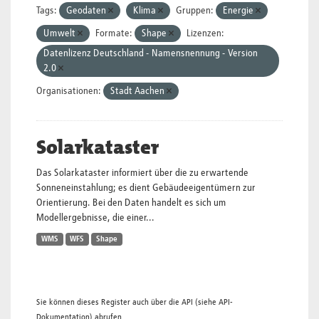
Tags:
Geodaten
Klima
Gruppen:
Energie
Umwelt
Formate:
Shape
Lizenzen:
Datenlizenz Deutschland - Namensnennung - Version
2.0
Organisationen:
Stadt Aachen
Solarkataster
Das Solarkataster informiert über die zu erwartende
Sonneneinstahlung; es dient Gebäudeeigentümern zur
Orientierung. Bei den Daten handelt es sich um
Modellergebnisse, die einer...
WMS
WFS
Shape
Sie können dieses Register auch über die
API
(siehe
API-
Dokumentation
) abrufen.