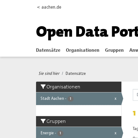
Skip to main content
< aachen.de
Open Data Por
Datensätze
Organisationen
Gruppen
Anw
Sie sind hier
Datensätze
Organisationen
Stadt Aachen
-
x
1
1
Gruppen
Tag
Energie
-
x
1