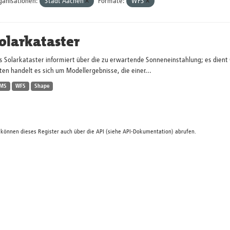
ganisationen:
Stadt Aachen
Formate:
WFS
olarkataster
s Solarkataster informiert über die zu erwartende Sonneneinstahlung; es dien
en handelt es sich um Modellergebnisse, die einer...
MS
WFS
Shape
 können dieses Register auch über die
API
(siehe
API-Dokumentation
) abrufen.