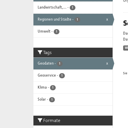
Or
Landwirtschaft,...
-
1
Regionen und Städte
-
x
S
1
Umwelt
-
1
Da
Dat
W
Tags
Geodaten
-
x
1
Sie
Geoservice
-
1
Klima
-
1
Solar
-
1
Formate