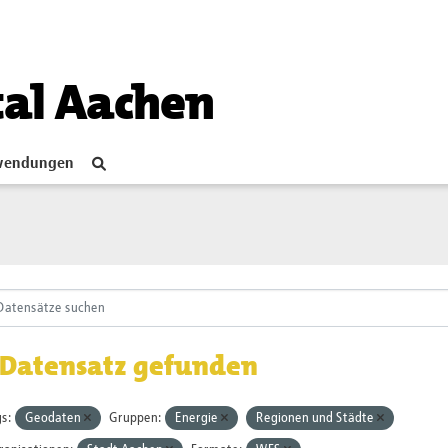
tal Aachen
endungen
 Datensatz gefunden
s:
Geodaten
Gruppen:
Energie
Regionen und Städte