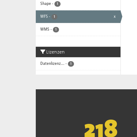
Shape
-
1
WFS
-
x
1
WMS
-
1
Lizenzen
Datenlizenz...
-
1
221