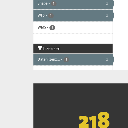
Shape
-
x
1
WFS
-
x
1
WMS
-
1
Lizenzen
Datenlizenz...
-
x
1
221