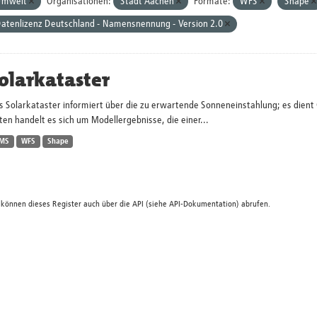
Umwelt
Organisationen:
Stadt Aachen
Formate:
WFS
Shape
atenlizenz Deutschland - Namensnennung - Version 2.0
olarkataster
s Solarkataster informiert über die zu erwartende Sonneneinstahlung; es dien
en handelt es sich um Modellergebnisse, die einer...
MS
WFS
Shape
 können dieses Register auch über die
API
(siehe
API-Dokumentation
) abrufen.