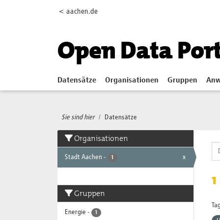
Skip to main content
< aachen.de
Open Data Por
Datensätze
Organisationen
Gruppen
Anw
Sie sind hier
Datensätze
Organisationen
Stadt Aachen
-
x
1
1
Gruppen
Tag
Energie
-
1