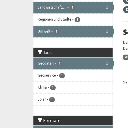
Landwirtschaft,...
-
x
1
D
Regionen und Städte
-
1
S
Umwelt
-
x
1
Da
Dat
Tags
W
Geodaten
-
x
1
Geoservice
-
1
Sie
Klima
-
1
Solar
-
1
Formate