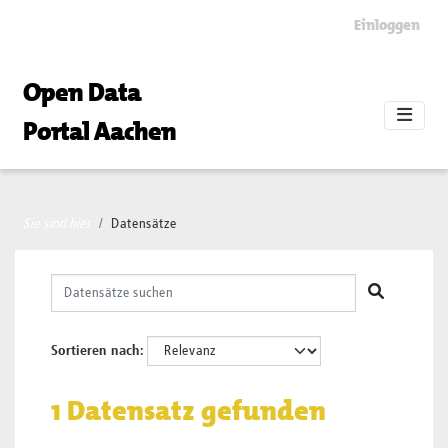
Skip to main content
Einloggen
Open Data
Portal Aachen
Sie sind hier
Datensätze
Sortieren nach
1 Datensatz gefunden