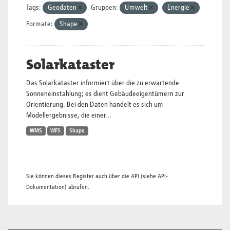
Tags:
Geodaten
Gruppen:
Umwelt
Energie
Formate:
Shape
Solarkataster
Das Solarkataster informiert über die zu erwartende
Sonneneinstahlung; es dient Gebäudeeigentümern zur
Orientierung. Bei den Daten handelt es sich um
Modellergebnisse, die einer...
WMS
WFS
Shape
Sie können dieses Register auch über die
API
(siehe
API-
Dokumentation
) abrufen.