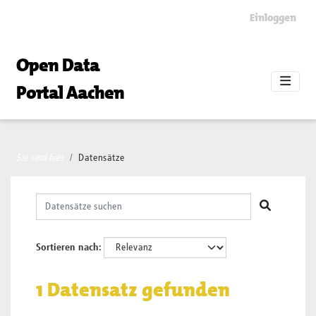
Skip to main content
Einloggen
Open Data
Portal Aachen
Sie sind hier
Datensätze
Sortieren nach
1 Datensatz gefunden