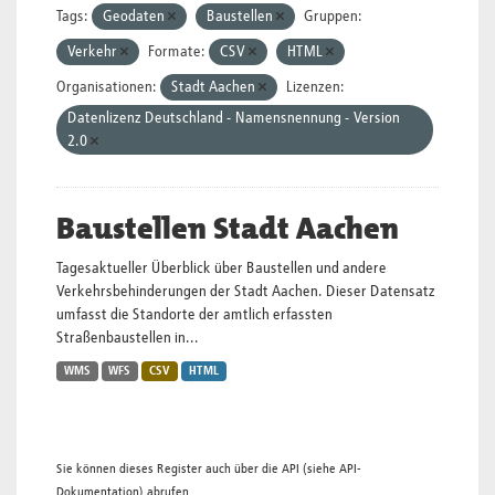
Tags:
Geodaten
Baustellen
Gruppen:
Verkehr
Formate:
CSV
HTML
Organisationen:
Stadt Aachen
Lizenzen:
Datenlizenz Deutschland - Namensnennung - Version
2.0
Baustellen Stadt Aachen
Tagesaktueller Überblick über Baustellen und andere
Verkehrsbehinderungen der Stadt Aachen. Dieser Datensatz
umfasst die Standorte der amtlich erfassten
Straßenbaustellen in...
WMS
WFS
CSV
HTML
Sie können dieses Register auch über die
API
(siehe
API-
Dokumentation
) abrufen.