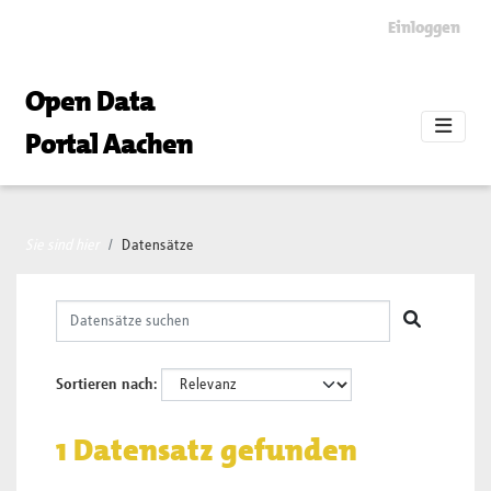
Skip to main content
Einloggen
Open Data
Portal Aachen
Sie sind hier
Datensätze
Sortieren nach
1 Datensatz gefunden