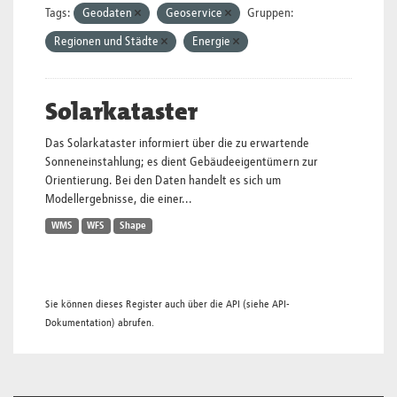
Tags:
Geodaten
Geoservice
Gruppen:
Regionen und Städte
Energie
Solarkataster
Das Solarkataster informiert über die zu erwartende
Sonneneinstahlung; es dient Gebäudeeigentümern zur
Orientierung. Bei den Daten handelt es sich um
Modellergebnisse, die einer...
WMS
WFS
Shape
Sie können dieses Register auch über die
API
(siehe
API-
Dokumentation
) abrufen.