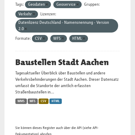
Tags:
Geodaten
Geoservice
Gruppen:
Verkehr
Lizenzen:
Datenlizenz Deutschland - Namensnennung - Version
2.0
Formate:
CSV
WFS
HTML
Baustellen Stadt Aachen
Tagesaktueller Überblick über Baustellen und andere
Verkehrsbehinderungen der Stadt Aachen. Dieser Datensatz
umfasst die Standorte der amtlich erfassten
Straßenbaustellen in...
WMS
WFS
CSV
HTML
Sie können dieses Register auch über die
API
(siehe
API-
Dokumentation
) abrufen.