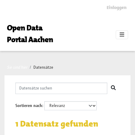
Skip to main content
Einloggen
Open Data
Portal Aachen
Sie sind hier
Datensätze
Sortieren nach
1 Datensatz gefunden