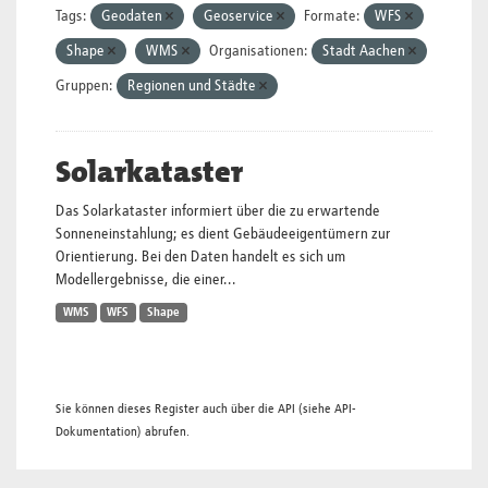
Tags:
Geodaten
Geoservice
Formate:
WFS
Shape
WMS
Organisationen:
Stadt Aachen
Gruppen:
Regionen und Städte
Solarkataster
Das Solarkataster informiert über die zu erwartende
Sonneneinstahlung; es dient Gebäudeeigentümern zur
Orientierung. Bei den Daten handelt es sich um
Modellergebnisse, die einer...
WMS
WFS
Shape
Sie können dieses Register auch über die
API
(siehe
API-
Dokumentation
) abrufen.