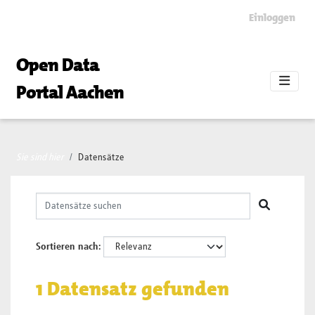
Skip to main content
Einloggen
Open Data
Portal Aachen
Sie sind hier
Datensätze
Sortieren nach
1 Datensatz gefunden