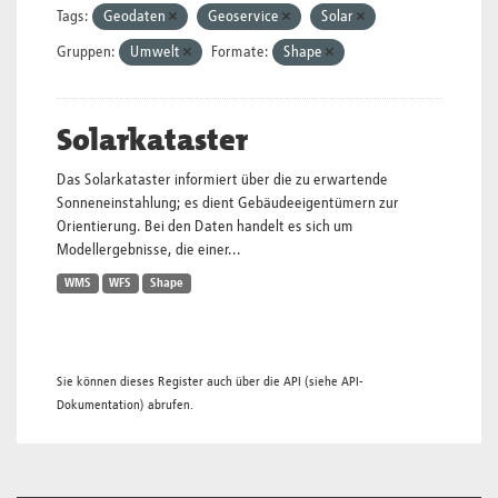
Tags:
Geodaten
Geoservice
Solar
Gruppen:
Umwelt
Formate:
Shape
Solarkataster
Das Solarkataster informiert über die zu erwartende
Sonneneinstahlung; es dient Gebäudeeigentümern zur
Orientierung. Bei den Daten handelt es sich um
Modellergebnisse, die einer...
WMS
WFS
Shape
Sie können dieses Register auch über die
API
(siehe
API-
Dokumentation
) abrufen.