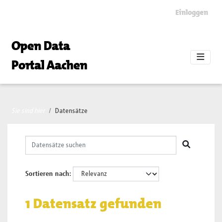
Skip to main content
Einloggen
Open Data
Portal Aachen
Sie sind hier
Datensätze
Sortieren nach
1 Datensatz gefunden