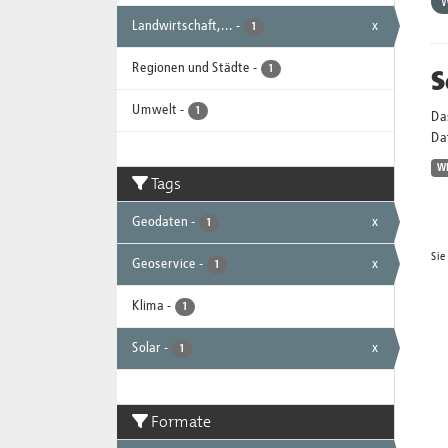
Landwirtschaft,...
-
x
1
Regionen und Städte
-
S
1
Umwelt
-
1
Da
Dat
W
Tags
Geodaten
-
x
1
Sie
Geoservice
-
x
1
Klima
-
1
Solar
-
x
1
Formate