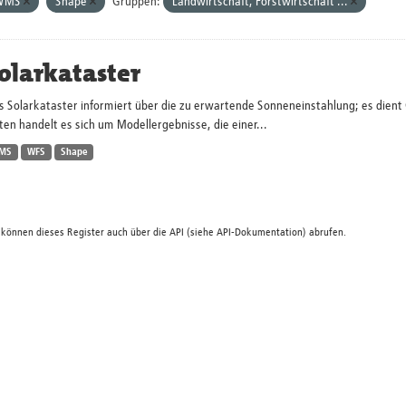
WMS
Shape
Gruppen:
Landwirtschaft, Forstwirtschaft ...
olarkataster
s Solarkataster informiert über die zu erwartende Sonneneinstahlung; es dien
en handelt es sich um Modellergebnisse, die einer...
MS
WFS
Shape
 können dieses Register auch über die
API
(siehe
API-Dokumentation
) abrufen.