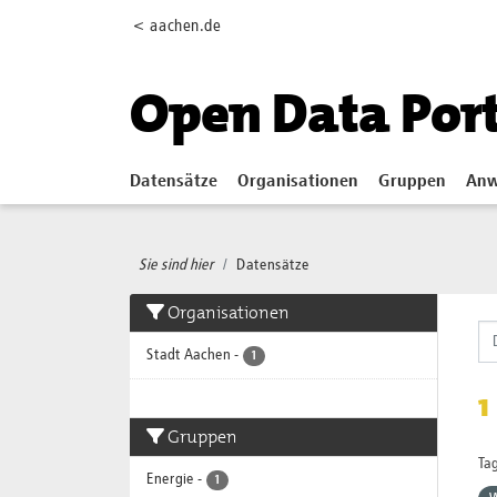
Skip to main content
< aachen.de
Open Data Por
Datensätze
Organisationen
Gruppen
Anw
Sie sind hier
Datensätze
Organisationen
Stadt Aachen
-
1
1
Gruppen
Tag
Energie
-
1