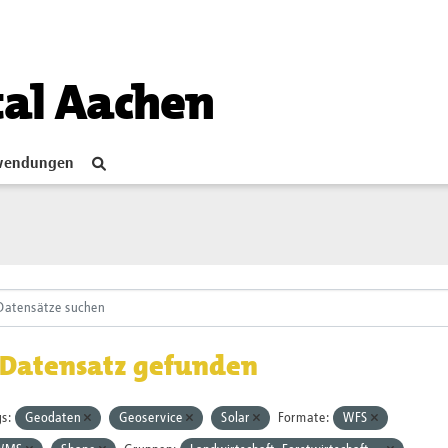
tal Aachen
endungen
 Datensatz gefunden
s:
Geodaten
Geoservice
Solar
Formate:
WFS