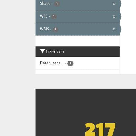
Shape
-
x
1
WFS
-
x
1
WMS
-
x
1
Lizenzen
Datenlizenz...
-
1
220