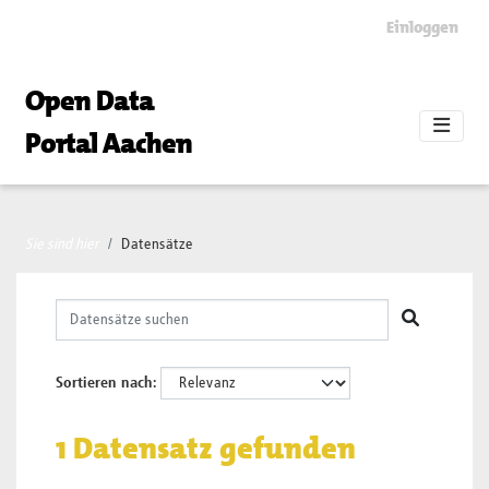
Skip to main content
Einloggen
Open Data
Portal Aachen
Sie sind hier
Datensätze
Sortieren nach
1 Datensatz gefunden