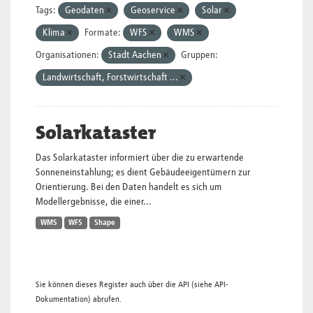
Tags:
Geodaten
Geoservice
Solar
Klima
Formate:
WFS
WMS
Organisationen:
Stadt Aachen
Gruppen:
Landwirtschaft, Forstwirtschaft ...
Solarkataster
Das Solarkataster informiert über die zu erwartende
Sonneneinstahlung; es dient Gebäudeeigentümern zur
Orientierung. Bei den Daten handelt es sich um
Modellergebnisse, die einer...
WMS
WFS
Shape
Sie können dieses Register auch über die
API
(siehe
API-
Dokumentation
) abrufen.