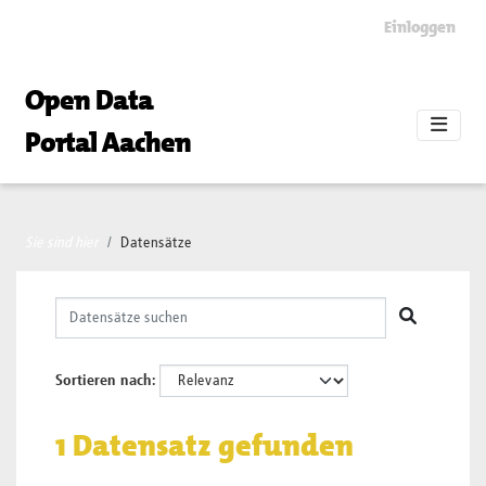
Skip to main content
Einloggen
Open Data
Portal Aachen
Sie sind hier
Datensätze
Sortieren nach
1 Datensatz gefunden