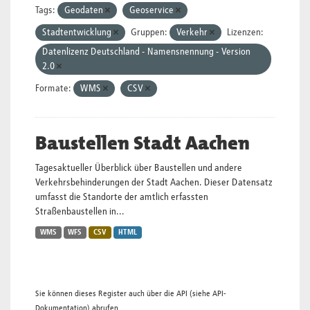
Tags:
Geodaten
Geoservice
Stadtentwicklung
Gruppen:
Verkehr
Lizenzen:
Datenlizenz Deutschland - Namensnennung - Version
2.0
Formate:
WMS
CSV
Baustellen Stadt Aachen
Tagesaktueller Überblick über Baustellen und andere
Verkehrsbehinderungen der Stadt Aachen. Dieser Datensatz
umfasst die Standorte der amtlich erfassten
Straßenbaustellen in...
WMS
WFS
CSV
HTML
Sie können dieses Register auch über die
API
(siehe
API-
Dokumentation
) abrufen.