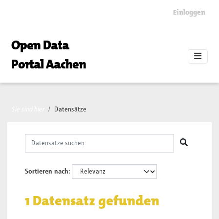
Skip to main content
Einloggen
Open Data
Portal Aachen
Sie sind hier
Datensätze
Sortieren nach
1 Datensatz gefunden