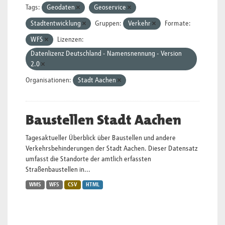
Tags:
Geodaten
Geoservice
Stadtentwicklung
Gruppen:
Verkehr
Formate:
WFS
Lizenzen:
Datenlizenz Deutschland - Namensnennung - Version
2.0
Organisationen:
Stadt Aachen
Baustellen Stadt Aachen
Tagesaktueller Überblick über Baustellen und andere
Verkehrsbehinderungen der Stadt Aachen. Dieser Datensatz
umfasst die Standorte der amtlich erfassten
Straßenbaustellen in...
WMS
WFS
CSV
HTML