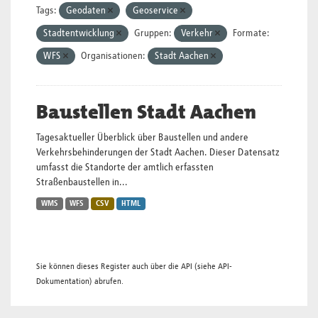
Tags:
Geodaten
Geoservice
Stadtentwicklung
Gruppen:
Verkehr
Formate:
WFS
Organisationen:
Stadt Aachen
Baustellen Stadt Aachen
Tagesaktueller Überblick über Baustellen und andere
Verkehrsbehinderungen der Stadt Aachen. Dieser Datensatz
umfasst die Standorte der amtlich erfassten
Straßenbaustellen in...
WMS
WFS
CSV
HTML
Sie können dieses Register auch über die
API
(siehe
API-
Dokumentation
) abrufen.