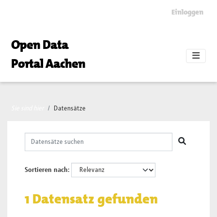
Skip to main content
Einloggen
Open Data
Portal Aachen
Sie sind hier
Datensätze
Sortieren nach
1 Datensatz gefunden