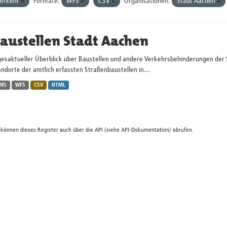
erkehr
Formate:
WFS
CSV
Organisationen:
Stadt Aachen
austellen Stadt Aachen
gesaktueller Überblick über Baustellen und andere Verkehrsbehinderungen der 
ndorte der amtlich erfassten Straßenbaustellen in...
MS
WFS
CSV
HTML
 können dieses Register auch über die
API
(siehe
API-Dokumentation
) abrufen.