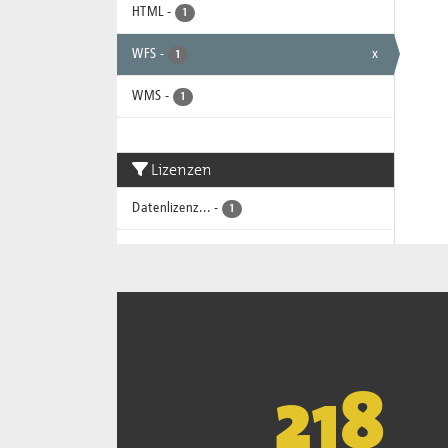
HTML
-
1
WFS
-
x
1
WMS
-
1
Lizenzen
Datenlizenz...
-
1
221