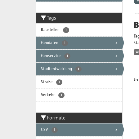
V
Tags
B
Baustellen
-
1
Ta
Geodaten
-
x
Sta
1
W
Geoservice
-
x
1
Stadtentwicklung
-
x
1
Sie
Straße
-
1
Verkehr
-
1
Formate
CSV
-
x
1