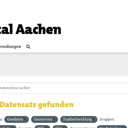
tal Aachen
endungen
 Datensatz gefunden
s:
Geodaten
Geoservice
Stadtentwicklung
Gruppen: