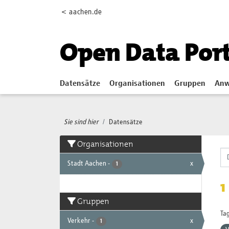
Skip to main content
< aachen.de
Open Data Por
Datensätze
Organisationen
Gruppen
Anw
Sie sind hier
Datensätze
Organisationen
Stadt Aachen
-
x
1
1
Gruppen
Tag
Verkehr
-
x
1