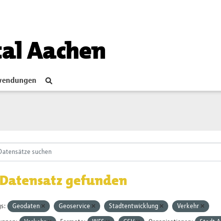
tal Aachen
endungen
 Datensatz gefunden
s:
Geodaten
Geoservice
Stadtentwicklung
Verkehr