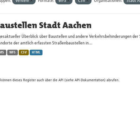
uppen:
Verkehr
Formate:
WFS
CSV
Organisationen:
Stadt 
austellen Stadt Aachen
gesaktueller Überblick über Baustellen und andere Verkehrsbehinderungen der 
ndorte der amtlich erfassten Straßenbaustellen in...
MS
WFS
CSV
HTML
 können dieses Register auch über die
API
(siehe
API-Dokumentation
) abrufen.