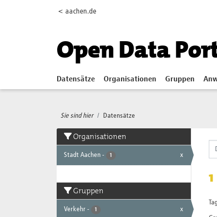
Skip to main content
< aachen.de
Open Data Por
Datensätze
Organisationen
Gruppen
Anw
Sie sind hier
Datensätze
Organisationen
Stadt Aachen
-
x
1
1
Gruppen
Tag
Verkehr
-
x
1