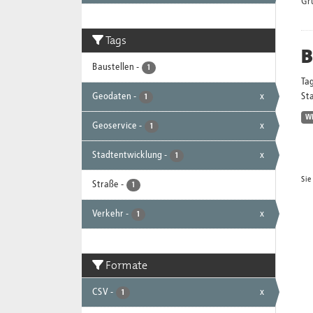
Gr
Tags
B
Baustellen
-
1
Ta
Geodaten
-
x
Sta
1
W
Geoservice
-
x
1
Stadtentwicklung
-
x
1
Sie
Straße
-
1
Verkehr
-
x
1
Formate
CSV
-
x
1