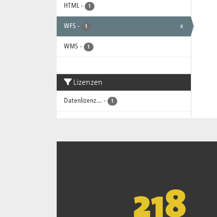
HTML
-
1
WFS
-
x
1
WMS
-
1
Lizenzen
Datenlizenz...
-
1
221