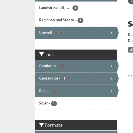
Landwirtschaft,...
-
1
Regionen und Städte
-
S
1
Umwelt
-
x
1
Da
Dat
W
Tags
Geodaten
-
x
1
Sie
Geoservice
-
x
1
Klima
-
x
1
Solar
-
1
Formate