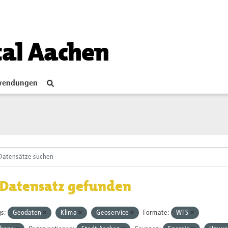
tal Aachen
endungen
 Datensatz gefunden
s:
Geodaten
Klima
Geoservice
Formate:
WFS