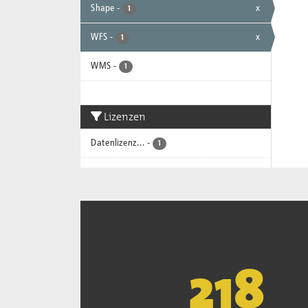
Shape
-
x
1
WFS
-
x
1
WMS
-
1
Lizenzen
Datenlizenz...
-
1
221