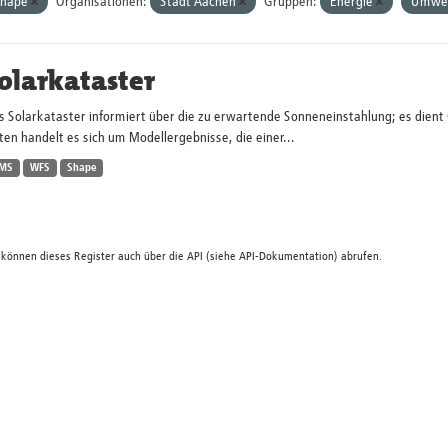
Shape
Organisationen:
Stadt Aachen
Gruppen:
Energie
Umwe
olarkataster
s Solarkataster informiert über die zu erwartende Sonneneinstahlung; es dien
en handelt es sich um Modellergebnisse, die einer...
MS
WFS
Shape
 können dieses Register auch über die
API
(siehe
API-Dokumentation
) abrufen.