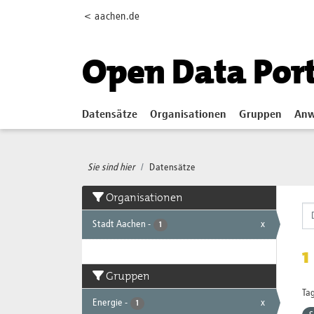
Skip to main content
< aachen.de
Open Data Por
Datensätze
Organisationen
Gruppen
Anw
Sie sind hier
Datensätze
Organisationen
Stadt Aachen
-
x
1
1
Gruppen
Tag
Energie
-
x
1