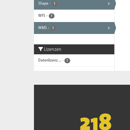
Shape
-
x
1
WFS
-
1
WMS
-
x
1
Lizenzen
Datenlizenz...
-
1
221