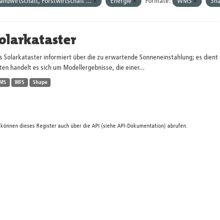
andwirtschaft, Forstwirtschaft ...
Energie
Formate:
WMS
Sh
olarkataster
s Solarkataster informiert über die zu erwartende Sonneneinstahlung; es dien
en handelt es sich um Modellergebnisse, die einer...
MS
WFS
Shape
 können dieses Register auch über die
API
(siehe
API-Dokumentation
) abrufen.