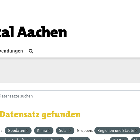
tal Aachen
endungen
 Datensatz gefunden
s:
Geodaten
Klima
Solar
Gruppen:
Regionen und Städte