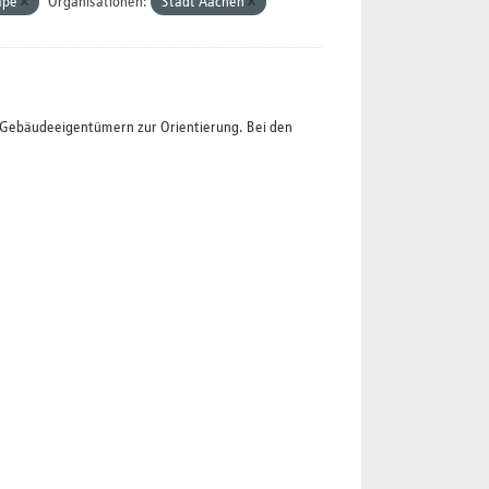
ape
Organisationen:
Stadt Aachen
t Gebäudeeigentümern zur Orientierung. Bei den