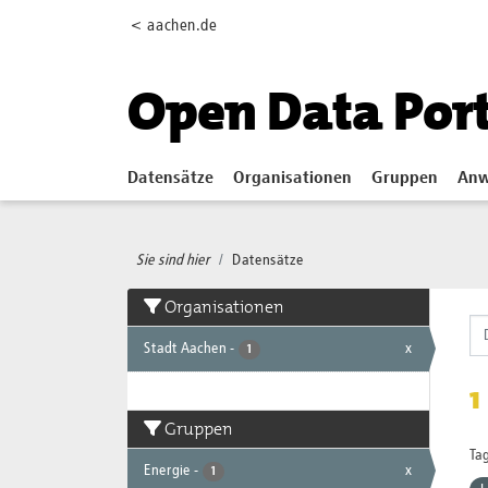
Skip to main content
< aachen.de
Open Data Por
Datensätze
Organisationen
Gruppen
Anw
Sie sind hier
Datensätze
Organisationen
Stadt Aachen
-
x
1
1
Gruppen
Tag
Energie
-
x
1