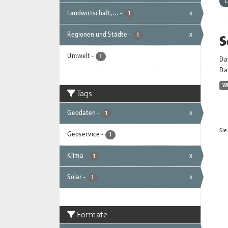
L
Landwirtschaft,...
-
x
1
Regionen und Städte
-
x
S
1
Umwelt
-
1
Da
Dat
W
Tags
Geodaten
-
x
1
Sie
Geoservice
-
1
Klima
-
x
1
Solar
-
x
1
Formate