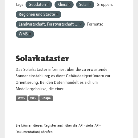
Tags:
Geodaten
Klima
Solar
Gruppen:
Regionen und Städte
Landwirtschaft, Forstwirtschaft ...
Formate:
WMS
Solarkataster
Das Solarkataster informiert über die zu erwartende
Sonneneinstahlung; es dient Gebäudeeigentümern zur
Orientierung. Bei den Daten handelt es sich um
Modellergebnisse, die einer...
WMS
WFS
Shape
Sie können dieses Register auch über die
API
(siehe
API-
Dokumentation
) abrufen.