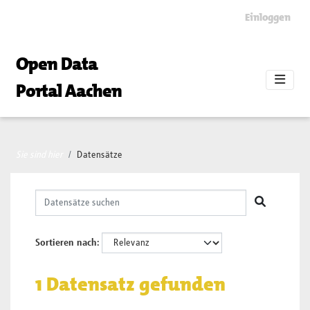
Skip to main content
Einloggen
Open Data
Portal Aachen
Sie sind hier
Datensätze
Sortieren nach
1 Datensatz gefunden