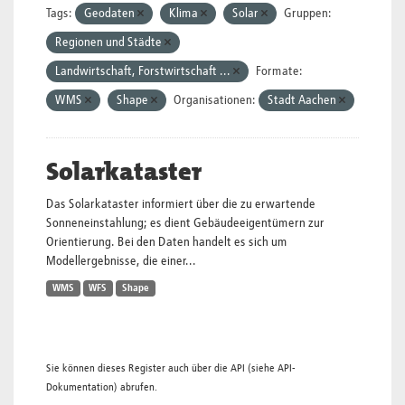
Tags:
Geodaten
Klima
Solar
Gruppen:
Regionen und Städte
Landwirtschaft, Forstwirtschaft ...
Formate:
WMS
Shape
Organisationen:
Stadt Aachen
Solarkataster
Das Solarkataster informiert über die zu erwartende
Sonneneinstahlung; es dient Gebäudeeigentümern zur
Orientierung. Bei den Daten handelt es sich um
Modellergebnisse, die einer...
WMS
WFS
Shape
Sie können dieses Register auch über die
API
(siehe
API-
Dokumentation
) abrufen.