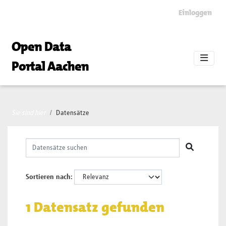
Skip to main content
Einloggen
Open Data
Portal Aachen
Sie sind hier
Datensätze
Sortieren nach
1 Datensatz gefunden