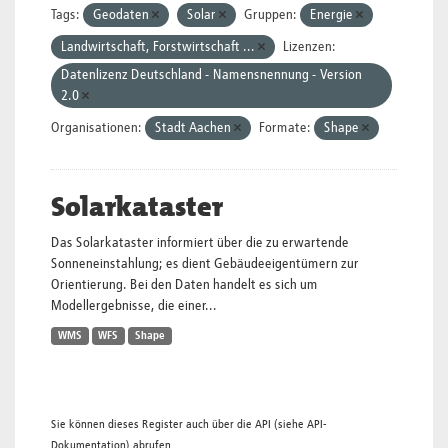
Tags:
Geodaten
Solar
Gruppen:
Energie
Landwirtschaft, Forstwirtschaft ...
Lizenzen:
Datenlizenz Deutschland - Namensnennung - Version
2.0
Organisationen:
Stadt Aachen
Formate:
Shape
Solarkataster
Das Solarkataster informiert über die zu erwartende
Sonneneinstahlung; es dient Gebäudeeigentümern zur
Orientierung. Bei den Daten handelt es sich um
Modellergebnisse, die einer...
WMS
WFS
Shape
Sie können dieses Register auch über die
API
(siehe
API-
Dokumentation
) abrufen.