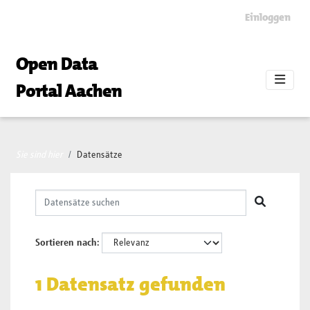
Skip to main content
Einloggen
Open Data
Portal Aachen
Sie sind hier
Datensätze
Sortieren nach
1 Datensatz gefunden