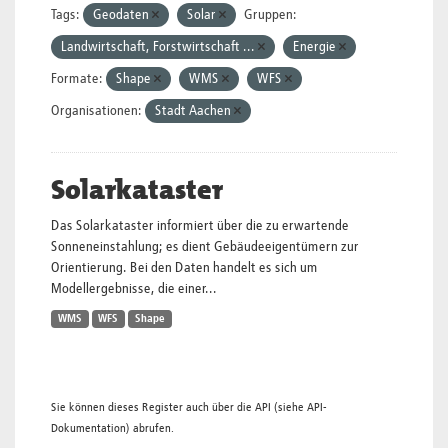
Tags:
Geodaten
Solar
Gruppen:
Landwirtschaft, Forstwirtschaft ...
Energie
Formate:
Shape
WMS
WFS
Organisationen:
Stadt Aachen
Solarkataster
Das Solarkataster informiert über die zu erwartende
Sonneneinstahlung; es dient Gebäudeeigentümern zur
Orientierung. Bei den Daten handelt es sich um
Modellergebnisse, die einer...
WMS
WFS
Shape
Sie können dieses Register auch über die
API
(siehe
API-
Dokumentation
) abrufen.