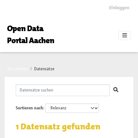
Skip to main content
Einloggen
Open Data
Portal Aachen
Sie sind hier
Datensätze
Sortieren nach
1 Datensatz gefunden