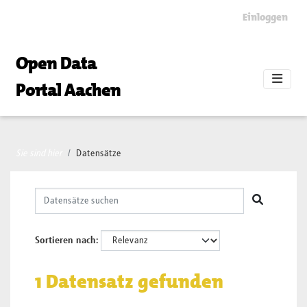
Skip to main content
Einloggen
Open Data
Portal Aachen
Sie sind hier
Datensätze
Sortieren nach
1 Datensatz gefunden