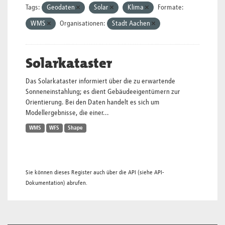
Tags:
Geodaten
Solar
Klima
Formate:
WMS
Organisationen:
Stadt Aachen
Solarkataster
Das Solarkataster informiert über die zu erwartende
Sonneneinstahlung; es dient Gebäudeeigentümern zur
Orientierung. Bei den Daten handelt es sich um
Modellergebnisse, die einer...
WMS
WFS
Shape
Sie können dieses Register auch über die
API
(siehe
API-
Dokumentation
) abrufen.