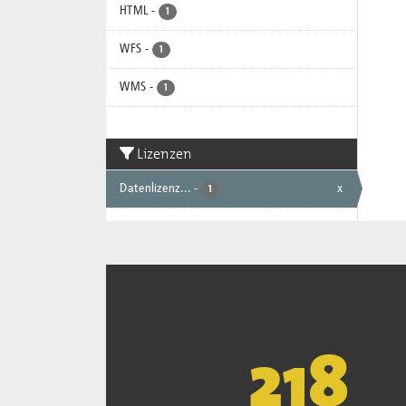
HTML
-
1
WFS
-
1
WMS
-
1
Lizenzen
Datenlizenz...
-
x
1
221