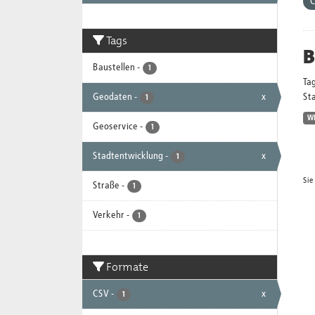
Tags
B
Baustellen
-
1
Ta
Geodaten
-
x
Sta
1
W
Geoservice
-
1
Stadtentwicklung
-
x
1
Sie
Straße
-
1
Verkehr
-
1
Formate
CSV
-
x
1