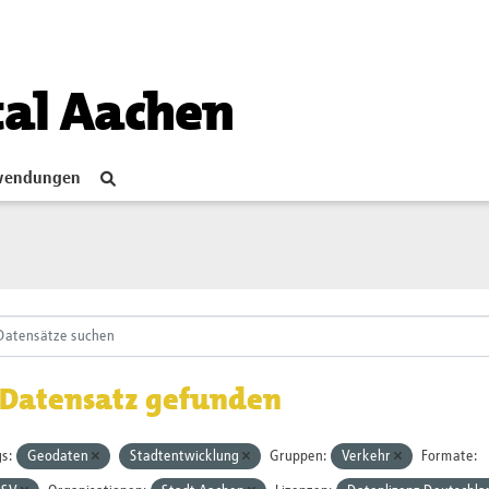
tal Aachen
endungen
 Datensatz gefunden
s:
Geodaten
Stadtentwicklung
Gruppen:
Verkehr
Formate: