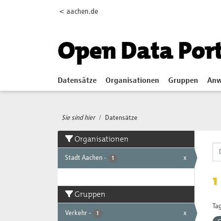
Skip to main content
< aachen.de
Open Data Por
Datensätze
Organisationen
Gruppen
Anw
Sie sind hier
Datensätze
Organisationen
Stadt Aachen
-
x
1
1
Gruppen
Tag
Verkehr
-
x
1