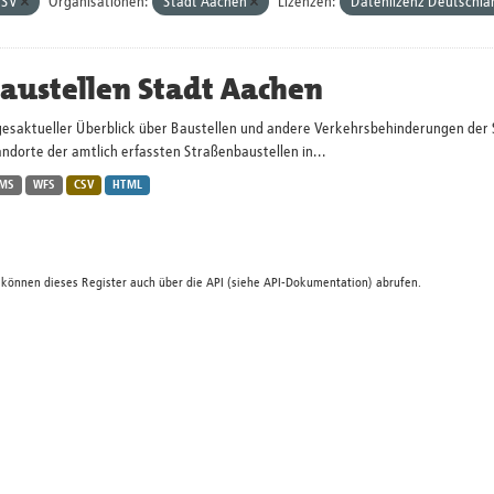
CSV
Organisationen:
Stadt Aachen
Lizenzen:
Datenlizenz Deutschla
austellen Stadt Aachen
gesaktueller Überblick über Baustellen und andere Verkehrsbehinderungen der 
ndorte der amtlich erfassten Straßenbaustellen in...
MS
WFS
CSV
HTML
 können dieses Register auch über die
API
(siehe
API-Dokumentation
) abrufen.