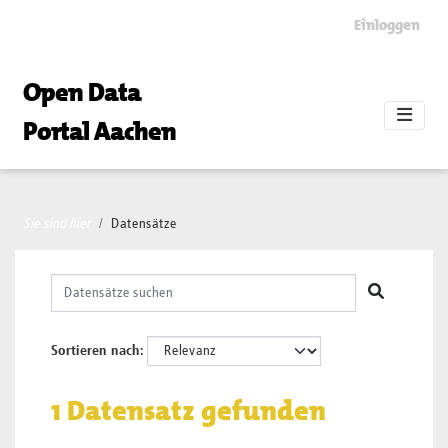
Skip to main content
Einloggen
Open Data
Portal Aachen
Sie sind hier
Datensätze
Sortieren nach
1 Datensatz gefunden