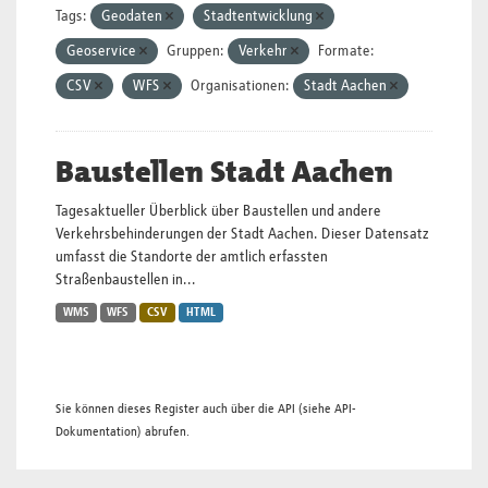
Tags:
Geodaten
Stadtentwicklung
Geoservice
Gruppen:
Verkehr
Formate:
CSV
WFS
Organisationen:
Stadt Aachen
Baustellen Stadt Aachen
Tagesaktueller Überblick über Baustellen und andere
Verkehrsbehinderungen der Stadt Aachen. Dieser Datensatz
umfasst die Standorte der amtlich erfassten
Straßenbaustellen in...
WMS
WFS
CSV
HTML
Sie können dieses Register auch über die
API
(siehe
API-
Dokumentation
) abrufen.