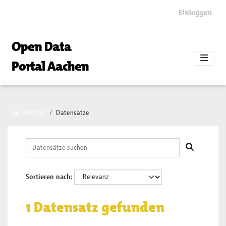
Skip to main content
Einloggen
Open Data
Portal Aachen
Sie sind hier
Datensätze
Sortieren nach
1 Datensatz gefunden