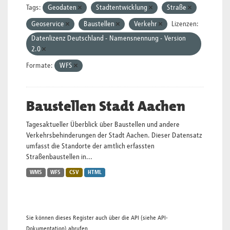
Tags:
Geodaten
Stadtentwicklung
Straße
Geoservice
Baustellen
Verkehr
Lizenzen:
Datenlizenz Deutschland - Namensnennung - Version
2.0
Formate:
WFS
Baustellen Stadt Aachen
Tagesaktueller Überblick über Baustellen und andere
Verkehrsbehinderungen der Stadt Aachen. Dieser Datensatz
umfasst die Standorte der amtlich erfassten
Straßenbaustellen in...
WMS
WFS
CSV
HTML
Sie können dieses Register auch über die
API
(siehe
API-
Dokumentation
) abrufen.