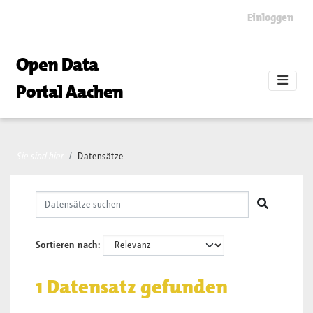
Skip to main content
Einloggen
Open Data
Portal Aachen
Sie sind hier
Datensätze
Sortieren nach
1 Datensatz gefunden