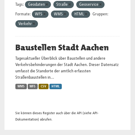
Tags:
Geodaten
Straße
Geoservice
Formate:
WFS
WMS
HTML
Gruppen:
Verkehr
Baustellen Stadt Aachen
Tagesaktueller Überblick über Baustellen und andere
Verkehrsbehinderungen der Stadt Aachen. Dieser Datensatz
umfasst die Standorte der amtlich erfassten
Straßenbaustellen in...
WMS
WFS
CSV
HTML
Sie können dieses Register auch über die
API
(siehe
API-
Dokumentation
) abrufen.