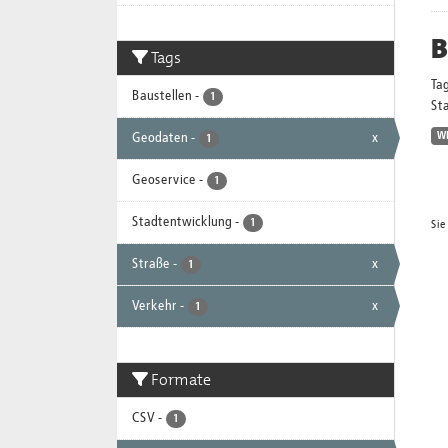
B
Tags
Ta
Baustellen
-
1
Sta
Geodaten
-
x
W
1
Geoservice
-
1
Stadtentwicklung
-
1
Sie
Straße
-
x
1
Verkehr
-
x
1
Formate
CSV
-
1