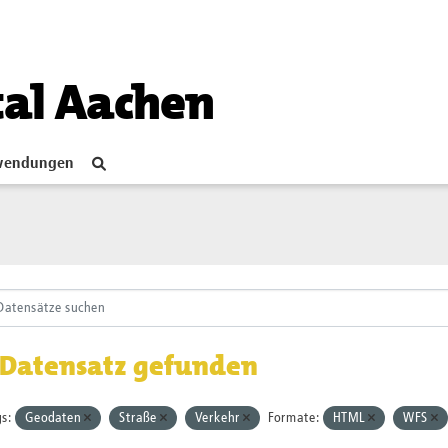
tal Aachen
endungen
 Datensatz gefunden
s:
Geodaten
Straße
Verkehr
Formate:
HTML
WFS