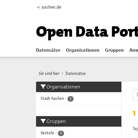
Skip to main content
< aachen.de
Open Data Por
Datensätze
Organisationen
Gruppen
Anw
Sie sind hier
Datensätze
Organisationen
Stadt Aachen
-
1
1
Gruppen
Tag
Verkehr
-
1