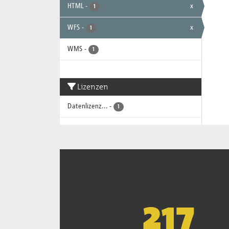
HTML
-
x
1
WFS
-
x
1
WMS
-
1
Lizenzen
Datenlizenz...
-
1
221