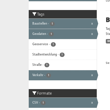
Li
Tags
B
Baustellen
-
x
1
Ta
Geodaten
-
x
Sta
1
W
Geoservice
-
1
Stadtentwicklung
-
1
Sie
Straße
-
1
Verkehr
-
x
1
Formate
CSV
-
x
1