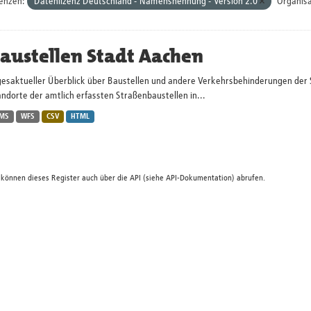
zenzen:
Datenlizenz Deutschland - Namensnennung - Version 2.0
Organisa
austellen Stadt Aachen
gesaktueller Überblick über Baustellen und andere Verkehrsbehinderungen der 
ndorte der amtlich erfassten Straßenbaustellen in...
MS
WFS
CSV
HTML
 können dieses Register auch über die
API
(siehe
API-Dokumentation
) abrufen.