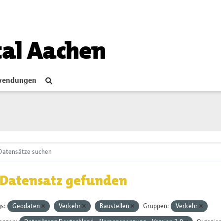
tal Aachen
endungen
 Datensatz gefunden
s:
Geodaten
Verkehr
Baustellen
Gruppen:
Verkehr