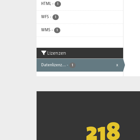
HTML
-
1
WFS
-
1
WMS
-
1
Lizenzen
Datenlizenz...
-
x
1
221