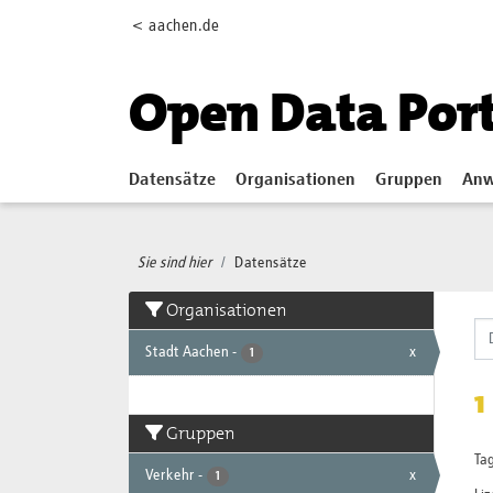
Skip to main content
< aachen.de
Open Data Por
Datensätze
Organisationen
Gruppen
Anw
Sie sind hier
Datensätze
Organisationen
Stadt Aachen
-
x
1
1
Gruppen
Tag
Verkehr
-
x
1