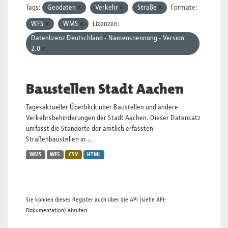
Tags:
Geodaten
Verkehr
Straße
Formate:
WFS
WMS
Lizenzen:
Datenlizenz Deutschland - Namensnennung - Version
2.0
Baustellen Stadt Aachen
Tagesaktueller Überblick über Baustellen und andere
Verkehrsbehinderungen der Stadt Aachen. Dieser Datensatz
umfasst die Standorte der amtlich erfassten
Straßenbaustellen in...
WMS
WFS
CSV
HTML
Sie können dieses Register auch über die
API
(siehe
API-
Dokumentation
) abrufen.