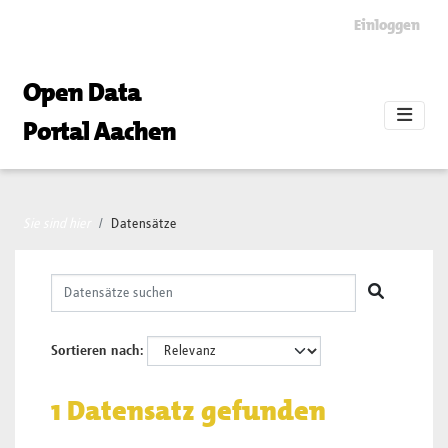
Skip to main content
Einloggen
Open Data
Portal Aachen
Sie sind hier
Datensätze
Sortieren nach
1 Datensatz gefunden