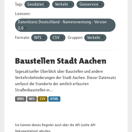
Tags:
Geodaten
Verkehr
Geoservice
Lizenzen:
Datenlizenz Deutschland - Namensnennung - Version
2.0
Formate:
WFS
CSV
Gruppen:
Verkehr
Baustellen Stadt Aachen
Tagesaktueller Überblick über Baustellen und andere
Verkehrsbehinderungen der Stadt Aachen. Dieser Datensatz
umfasst die Standorte der amtlich erfassten
Straßenbaustellen in...
WMS
WFS
CSV
HTML
Sie können dieses Register auch über die
API
(siehe
API-
Dokumentation
) abrufen.