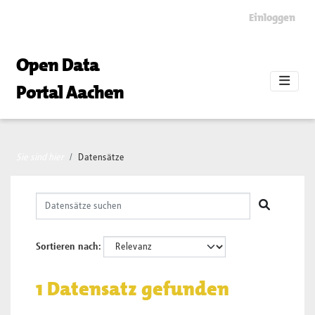
Skip to main content
Einloggen
Open Data
Portal Aachen
Sie sind hier
Datensätze
Sortieren nach
1 Datensatz gefunden