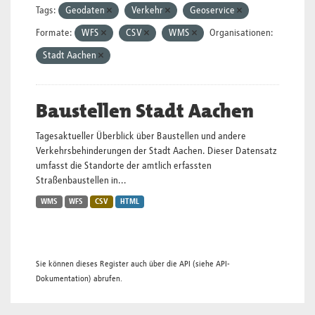
Tags:
Geodaten
Verkehr
Geoservice
Formate:
WFS
CSV
WMS
Organisationen:
Stadt Aachen
Baustellen Stadt Aachen
Tagesaktueller Überblick über Baustellen und andere
Verkehrsbehinderungen der Stadt Aachen. Dieser Datensatz
umfasst die Standorte der amtlich erfassten
Straßenbaustellen in...
WMS
WFS
CSV
HTML
Sie können dieses Register auch über die
API
(siehe
API-
Dokumentation
) abrufen.