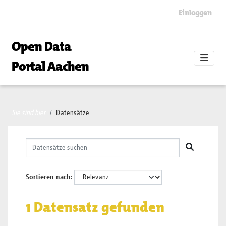
Skip to main content
Einloggen
Open Data
Portal Aachen
Sie sind hier
Datensätze
Sortieren nach
1 Datensatz gefunden