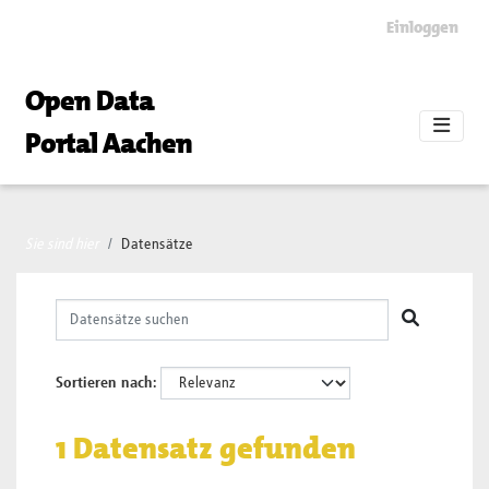
Skip to main content
Einloggen
Open Data
Portal Aachen
Sie sind hier
Datensätze
Sortieren nach
1 Datensatz gefunden