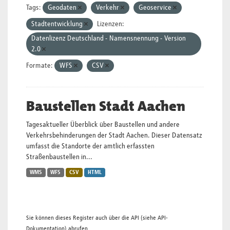
Tags:
Geodaten
Verkehr
Geoservice
Stadtentwicklung
Lizenzen:
Datenlizenz Deutschland - Namensnennung - Version
2.0
Formate:
WFS
CSV
Baustellen Stadt Aachen
Tagesaktueller Überblick über Baustellen und andere
Verkehrsbehinderungen der Stadt Aachen. Dieser Datensatz
umfasst die Standorte der amtlich erfassten
Straßenbaustellen in...
WMS
WFS
CSV
HTML
Sie können dieses Register auch über die
API
(siehe
API-
Dokumentation
) abrufen.