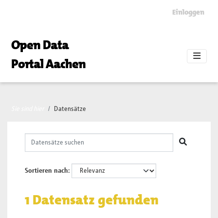
Skip to main content
Einloggen
Open Data
Portal Aachen
Sie sind hier
Datensätze
Sortieren nach
1 Datensatz gefunden