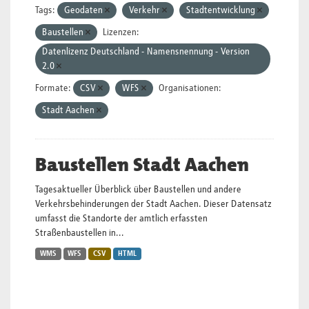
Tags:
Geodaten
Verkehr
Stadtentwicklung
Baustellen
Lizenzen:
Datenlizenz Deutschland - Namensnennung - Version
2.0
Formate:
CSV
WFS
Organisationen:
Stadt Aachen
Baustellen Stadt Aachen
Tagesaktueller Überblick über Baustellen und andere
Verkehrsbehinderungen der Stadt Aachen. Dieser Datensatz
umfasst die Standorte der amtlich erfassten
Straßenbaustellen in...
WMS
WFS
CSV
HTML