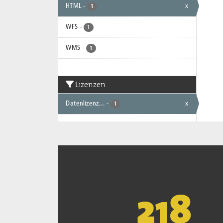
HTML
-
x
1
WFS
-
1
WMS
-
1
Lizenzen
Datenlizenz...
-
x
1
221