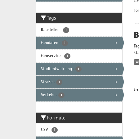
Li
Fo
Tags
Baustellen
-
1
B
Geodaten
-
x
1
Ta
Sta
Geoservice
-
1
W
Stadtentwicklung
-
x
1
Straße
-
x
1
Sie
Verkehr
-
x
1
Formate
CSV
-
1