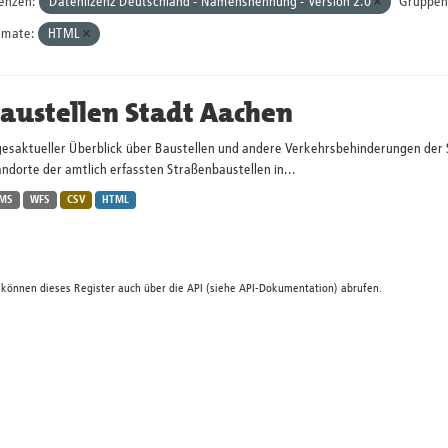
zenzen:
Datenlizenz Deutschland - Namensnennung - Version 2.0
Gruppen
rmate:
HTML
austellen Stadt Aachen
gesaktueller Überblick über Baustellen und andere Verkehrsbehinderungen der 
ndorte der amtlich erfassten Straßenbaustellen in...
MS
WFS
CSV
HTML
 können dieses Register auch über die
API
(siehe
API-Dokumentation
) abrufen.