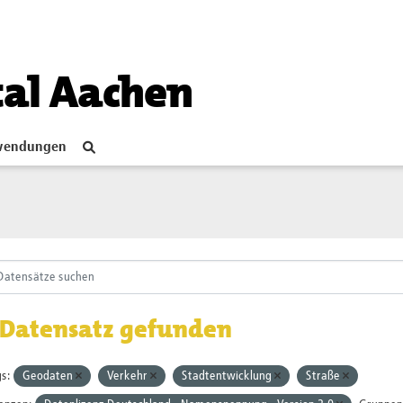
tal Aachen
endungen
 Datensatz gefunden
s:
Geodaten
Verkehr
Stadtentwicklung
Straße