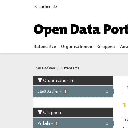
Skip to main content
< aachen.de
Open Data Por
Datensätze
Organisationen
Gruppen
Anw
Sie sind hier
Datensätze
Organisationen
Stadt Aachen
-
x
1
1
Gruppen
Tag
Verkehr
-
x
1