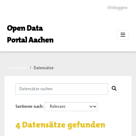
Skip to main content
Einloggen
Open Data
Portal Aachen
Sie sind hier
Datensätze
Sortieren nach
4 Datensätze gefunden